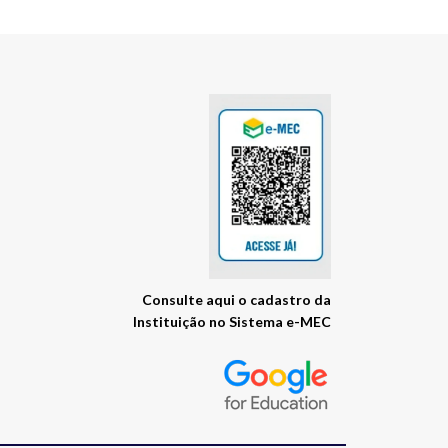
Consulte
Visite
aqui
o cadastro da
Instituição no Sistema e-MEC
o
site
E-
MEC
da
instituição