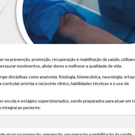
uar na prevenção, promoção, recuperação e reabilitação da saúde, utiliza
staurar movimentos, aliviar dores e melhorar a qualidade de vida.
ge disciplinas como anatomia, fisiologia, biomecânica, neurologia, ortop
curricular prioriza o raciocínio clínico, habilidades técnicas e o uso de
cas-escola e estágios supervisionados, sendo preparados para atuar em 
 integral ao paciente.
s de atuar na promoção, prevenção, recuperação e reabilitação da saúde,