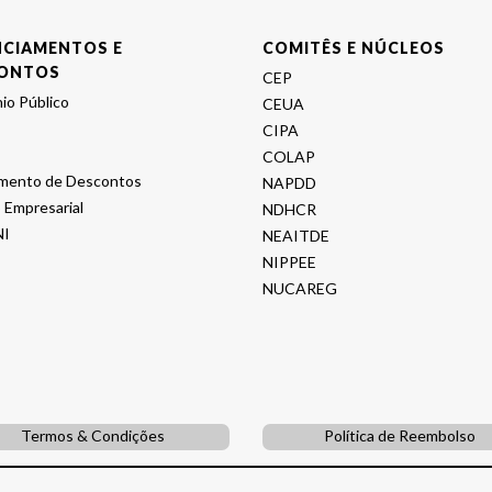
NCIAMENTOS E
COMITÊS E NÚCLEOS
ONTOS
CEP
io Público
CEUA
CIPA
COLAP
mento de Descontos
NAPDD
 Empresarial
NDHCR
I
NEAITDE
NIPPEE
NUCAREG
Termos & Condições
Política de Reembolso