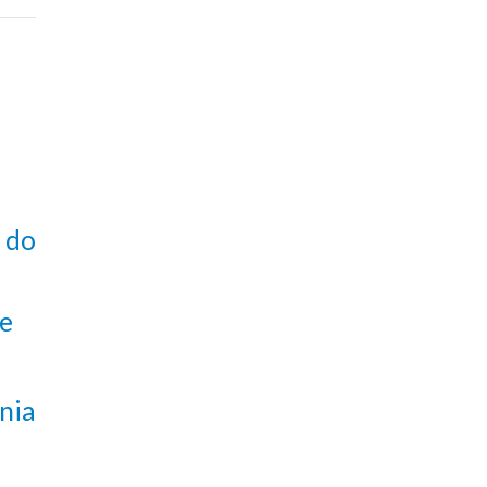
 do
te
nia