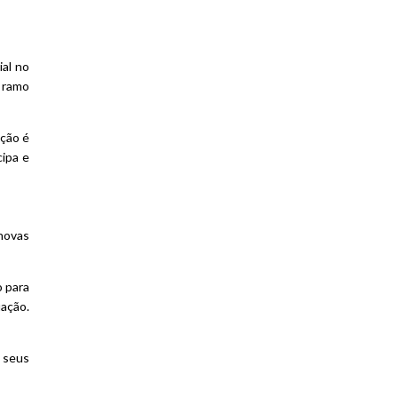
ial no
l ramo
ação é
ipa e
novas
o para
uação.
 seus