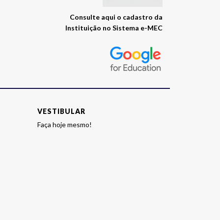
Consulte
Visite
aqui
o cadastro da
Instituição no Sistema e-MEC
o
site
E-
MEC
da
instituição
VESTIBULAR
Faça hoje mesmo!