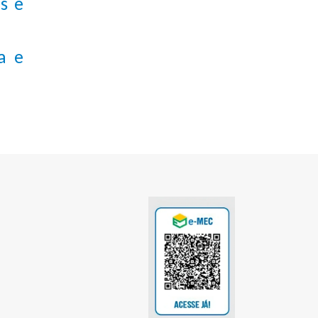
s e
a e