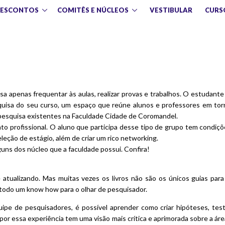
DESCONTOS
COMITÊS E NÚCLEOS
VESTIBULAR
CURS
a apenas frequentar às aulas, realizar provas e trabalhos. O estudant
squisa do seu curso, um espaço que reúne alunos e professores em to
e pesquisa existentes na Faculdade Cidade de Coromandel.
o profissional. O aluno que participa desse tipo de grupo tem condiç
eleção de estágio, além de criar um rico networking.
ns dos núcleo que a faculdade possui. Confira!
atualizando. Mas muitas vezes os livros não são os únicos guias par
 todo um know how para o olhar de pesquisador.
ipe de pesquisadores, é possível aprender como criar hipóteses, test
 por essa experiência tem uma visão mais crítica e aprimorada sobre a ár