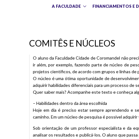
A FACULDADE
FINANCIAMENTOS E 
COMITÊS E NÚCLEOS
O aluno da Faculdade Cidade de Coromandel não precis
ir além, por exemplo, fazendo parte de núcleo de pe
projetos científicos, de acordo com grupos e linhas d
O núcleo é uma ótima oportunidade de desenvolviment
adquirir habilidades diferenciais para um processo de s
Quer saber mais? Acompanhe este texto e conheça algu
– Habilidades dentro da área escolhida
Hoje em dia é preciso estar sempre aprendendo e se 
caminho. Em um núcleo de pesquisa é possível adquirir
Sob orientação de um professor especialista e da equ
analisar os resultados e publicá-los. O aluno que passa