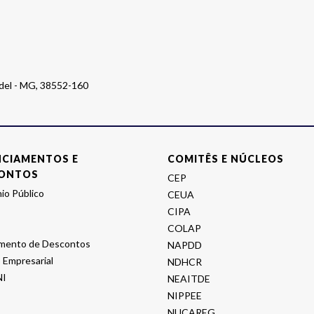
ndel - MG, 38552-160
NCIAMENTOS E
COMITÊS E NÚCLEOS
ONTOS
CEP
io Público
CEUA
CIPA
COLAP
mento de Descontos
NAPDD
 Empresarial
NDHCR
I
NEAITDE
NIPPEE
NUCAREG