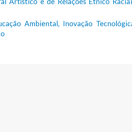
 Artístico e de Relações Étnico Raciai
cação Ambiental, Inovação Tecnológic
co