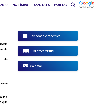
OS
NOTÍCIAS
CONTATO
PORTAL
Calendário Acadêmico
e pode
rno de
Biblioteca Virtual
ões de
Webmail
a esse
á-las,
ea que